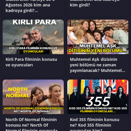
Ağustos 2026 kim ana
kim girdi?
kadroya girdi?
Masterchef'te kim
kazandı?
Kirli Para filminin konusu
Muhtemel Aşk dizisinin
ve oyuncuları
yeni bölümü ne zaman
yayımlanacak? Muhtemel
Aşk dizisinin son
bölümünde ne oldu?
North Of Normal filminin
Kod 355 filminin konusu
konusu ne? North Of
ne? Kod 355 filminin
Normal filminin oyuncuları
oyuncuları kim?