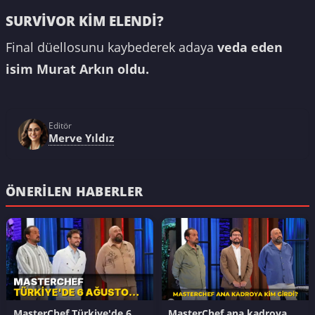
SURVİVOR KİM ELENDİ?
Final düellosunu kaybederek adaya
veda eden
isim Murat Arkın oldu.
Editör
Merve Yıldız
ÖNERILEN HABERLER
MasterChef Türkiye'de 6
MasterChef ana kadroya