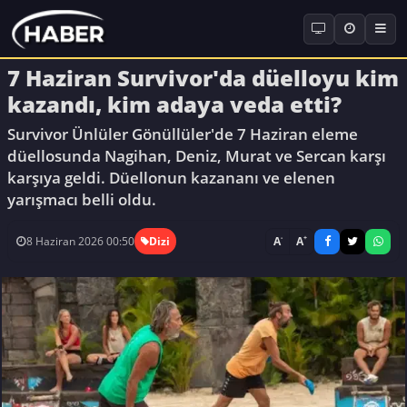
7 Haziran Survivor'da düelloyu kim
kazandı, kim adaya veda etti?
Survivor Ünlüler Gönüllüler'de 7 Haziran eleme
düellosunda Nagihan, Deniz, Murat ve Sercan karşı
karşıya geldi. Düellonun kazananı ve elenen
yarışmacı belli oldu.
-
+
A
A
8 Haziran 2026 00:50
Dizi