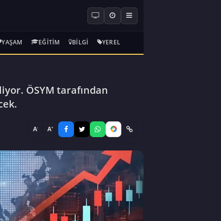
YAŞAM
EĞITIM
BILGI
YEREL
kliyor. ÖSYM tarafından
cek.
-
+
A
A