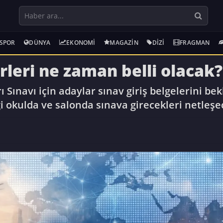
SPOR
DÜNYA
EKONOMI
MAGAZIN
DIZI
FRAGMAN
rleri ne zaman belli olacak?
Sınavı için adaylar sınav giriş belgelerini be
 okulda ve salonda sınava girecekleri netleşe