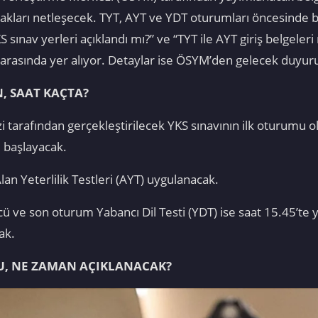
cakları netleşecek. TYT, AYT ve YDT oturumları öncesinde b
sınav yerleri açıklandı mı?” ve “TYT ile AYT giriş belgeler
 arasında yer alıyor. Detaylar ise ÖSYM’den gelecek duyuruy
N, SAAT KAÇTA?
arafından gerçekleştirilecek YKS sınavının ilk oturumu ola
 başlayacak.
an Yeterlilik Testleri (AYT) uygulanacak.
ü ve son oturum Yabancı Dil Testi (YDT) ise saat 15.45’te 
ak.
MU, NE ZAMAN AÇIKLANACAK?