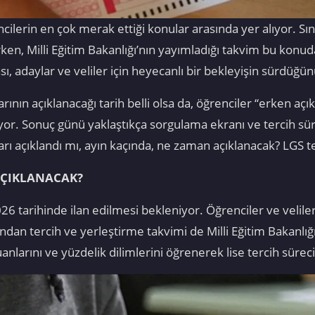
ncilerin en çok merak ettiği konular arasında yer alıyor. 
rken, Milli Eğitim Bakanlığı’nın yayımladığı takvim bu kon
, adaylar ve veliler için heyecanlı bir bekleyişin sürdüğün
ın açıklanacağı tarih belli olsa da, öğrenciler “erken açıkl
üyor. Sonuç günü yaklaştıkça sorgulama ekranı ve tercih s
arı açıklandı mı, ayın kaçında, ne zaman açıklanacak? LGS 
AÇIKLANACAK?
tarihinde ilan edilmesi bekleniyor. Öğrenciler ve veliler 
ndan tercih ve yerleştirme takvimi de Milli Eğitim Bakanlı
uanlarını ve yüzdelik dilimlerini öğrenerek lise tercih süre