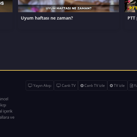
Uyum haftası ne zaman?
PTT 
Yayın Akışı
Canlı TV
Canlı TV izle
TV izle
Ya
üncel
kışı
l içerik
allara ve