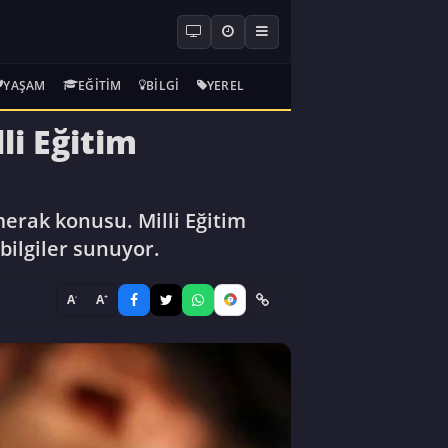
YAŞAM
EĞITIM
BILGI
YEREL
li Eğitim
merak konusu. Milli Eğitim
bilgiler sunuyor.
-
+
A
A