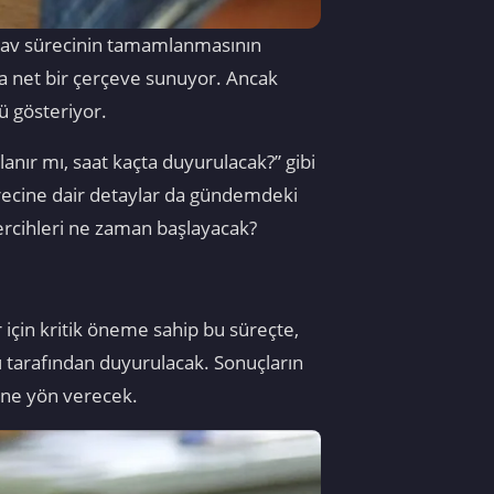
Sınav sürecinin tamamlanmasının
uda net bir çerçeve sunuyor. Ancak
ü gösteriyor.
anır mı, saat kaçta duyurulacak?” gibi
ürecine dair detaylar da gündemdeki
tercihleri ne zaman başlayacak?
için kritik öneme sahip bu süreçte,
ğı tarafından duyurulacak. Sonuçların
cine yön verecek.