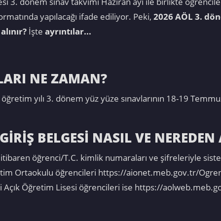
sesi 3. dönem sınav takvimi Haziran ayı ile birlikte öğrenci
ormatında yapılacağı ifade ediliyor. Peki,
2026 AÖL 3. dön
alınır?
İşte
ayrıntılar...
LARI NE ZAMAN?
 öğretim yılı 3. dönem yüz yüze sınavlarının 18-19 Temmuz
GİRİŞ BELGESİ NASIL VE NEREDEN 
baren öğrenci/T.C. kimlik numaraları ve şifreleriyle sistem
etim Ortaokulu öğrencileri https://aionet.meb.gov.tr/Ogrenc
Açık Öğretim Lisesi öğrencileri ise https://aolweb.meb.go