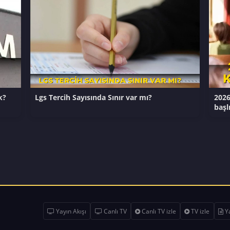
k?
Lgs Tercih Sayısında Sınır var mı?
2026
başl
Yayın Akışı
Canlı TV
Canlı TV izle
TV izle
Ya