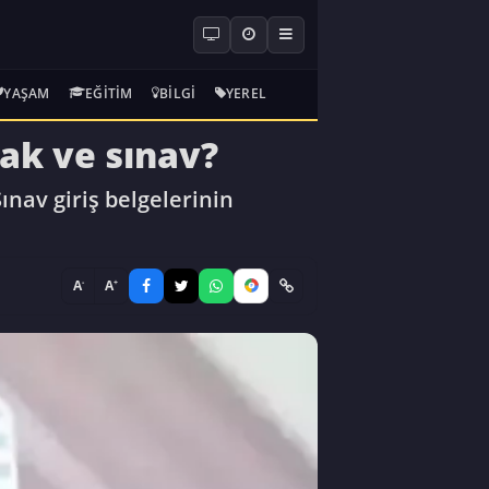
YAŞAM
EĞITIM
BILGI
YEREL
ak ve sınav?
Sınav giriş belgelerinin
-
+
A
A