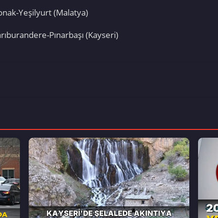
 Salkonak-Yeşilyurt (Malatya)
ukarıburandere-Pınarbaşı (Kayseri)