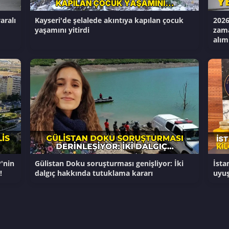
aralı
Kayseri'de şelalede akıntıya kapılan çocuk
2026
yaşamını yitirdi
zama
alım
P'nin
Gülistan Doku soruşturması genişliyor: İki
İsta
!
dalgıç hakkında tutuklama kararı
uyuş