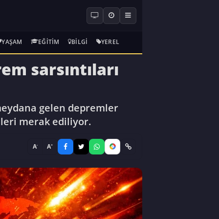
YAŞAM
EĞITIM
BILGI
YEREL
em sarsıntıları
 meydana gelen depremler
eri merak ediliyor.
-
+
A
A