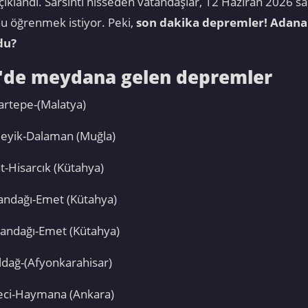
açıklandı. Sarsıntı hisseden vatandaşlar, 12 Haziran 2026 
 öğrenmek istiyor. Peki,
son dakika depremler! Adana
du?
e'de meydana gelen depremler
-.- Hisartepe-(Malatya)
.- Gurleyik-Dalaman (Muğla)
- Tokat-Hisarcık (Kütahya)
- Katrandağı-Emet (Kütahya)
.- Katrandağı-Emet (Kütahya)
- Kızıldağ-(Afyonkarahisar)
-.- Deveci-Haymana (Ankara)